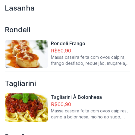
Lasanha
Rondeli
Rondeli Frango
R$60,90
Massa caseira feita com ovos caipira,
frango desfiado, requeijão, muçarela,
molho ao sugo, gratinado no forno com
parmesão. (peso aproximado 800 gr)
Tagliarini
Tagliarini À Bolonhesa
R$60,90
Massa caseira feita com ovos caipiras,
carne a bolonhesa, molho ao sugo,
gratinado no forno com parmesão.
(peso aproximado 700 gr)